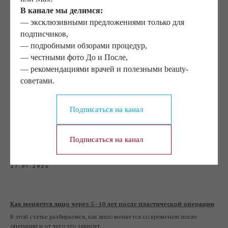
и эффективную работу!
В канале мы делимся:
— эксклюзивными предложениями только для
подписчиков,
— подробными обзорами процедур,
— честными фото До и После,
— рекомендациями врачей и полезными beauty-
советами.
Другие статьи
Подписаться на канал
Почему хорошие хирурги иногда предлагают не операцию
Подписаться на канал
В этой статье разбираемся, почему пластический хирург может
предлагать альтернативы операции.
27.07.2026
Как меняется лицо через 5–10 лет после пластической операции
В этой статье разбираемся, как лицо меняется со временем после
операции и от чего это зависит.