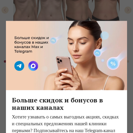
Увеличение груди, 3 года после операции,
работа
Силкиной Кристины Александровны
Больше скидок и бонусов в
наших каналах
Хотите узнавать о самых выгодных акциях, скидках
Другие статьи
и специальных предложениях нашей клиники
первыми? Подписывайтесь на наш Telegram-канал