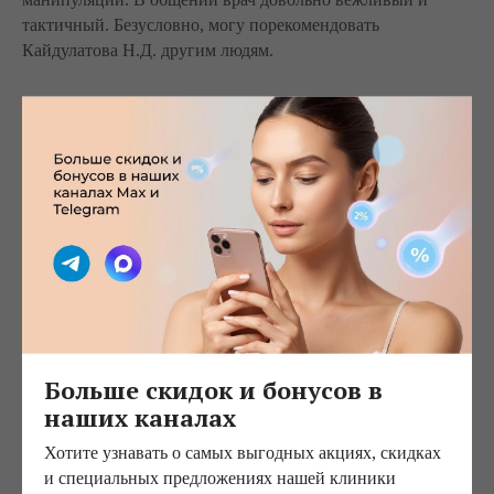
тактичный. Безусловно, могу порекомендовать
Кайдулатова Н.Д. другим людям.
Другие статьи
Почему хорошие хирурги иногда предлагают не операцию
В этой статье разбираемся, почему пластический хирург может
Больше скидок и бонусов в
предлагать альтернативы операции.
наших каналах
27.07.2026
Хотите узнавать о самых выгодных акциях, скидках
и специальных предложениях нашей клиники