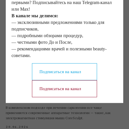
первыми? Подписывайтесь на наш Telegram-канал
Как меняется лицо через 5–10 лет после пластической операции
или Max!
В этой статье разбираемся, как лицо меняется со временем после
В канале мы делимся:
операции и от чего это зависит.
— эксклюзивными предложениями только для
14.07.2026
подписчиков,
— подробными обзорами процедур,
— честными фото До и После,
— рекомендациями врачей и полезными beauty-
Что пластическая хирургия действительно может изменить — а
что нет
советами.
Что пластическая хирургия действительно может изменить — а что нет?
Отвечаем в данной статье.
Подписаться на канал
25.06.2026
Подписаться на канал
Саркопения. Как электромагнитная стимуляция помогает
сохранить силу и качество жизни
В комплексном подходе при лечении саркопении все чаще
применяются современные аппаратные технологии — такие, как
электромагнитная стимуляция мышц CoreSculpt.
20.06.2026