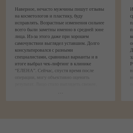
Наверное, нечасто мужчины пишут отзывы
И
на косметологов и пластику, буду
с
исправлять. Возрастные изменения сильнее
п
всего были заметны именно в средней зоне
п
лица. Из-за этого даже при хорошем
к
самочувствии выглядел уставшим. Долго
о
консультировался с разными
Д
специалистами, сравнивал варианты и в
з
итоге выбрал чек-лифтинг в клинике
Р
“ЕЛЕНА”. Сейчас, спустя время после
н
операции, могу объективно оценить
н
результат. Лицо стало выглядеть свежее,
п
исчезло ощущение постоянной усталости во
н
внешности, при этом мои черты полностью
в
сохранились. Для меня это был самый
п
важный критерий. Если делать подобную
операцию, то именно ради естественного
результата, а не ради того, чтобы стать
неузнаваемым.