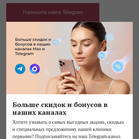
Напишите нам в Telegram
Ответы на часто
задаваемые вопросы
В каком возрасте стоит делать cheek
lifting? Имеет ли смысл делать её, если
мне 31?
Больше скидок и бонусов в
Показания зависят не столько от возраста, сколько
наших каналах
от состояния тканей. Обычно cheek lifting выполняют
пациентам от 35 до 50 лет, когда появляются выраженные
Хотите узнавать о самых выгодных акциях, скидках
носогубные складки и провисание средней зоны лица.
и специальных предложениях нашей клиники
первыми? Подписывайтесь на наш Telegram-канал