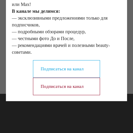
или Max!
Чем отличается cheek lifting от обычной
В канале мы делимся:
подтяжки лица?
— эксклюзивными предложениями только для
подписчиков,
— подробными обзорами процедур,
Сколько сохраняется эффект от скуловой
— честными фото До и После,
подтяжки?
— рекомендациями врачей и полезными beauty-
советами.
Чем отличается чик лифтинг от нижней
блефаропластики
Подписаться на канал
Подписаться на канал