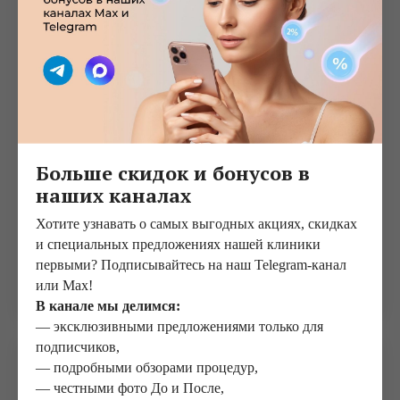
Больше скидок и бонусов в
наших каналах
Хотите узнавать о самых выгодных акциях, скидках
Козяков Антон Евгеньевич
и специальных предложениях нашей клиники
первыми? Подписывайтесь на наш Telegram-канал
Онколог, маммолог. Стаж работы — 21 год
или Max!
В канале мы делимся:
— эксклюзивными предложениями только для
подписчиков,
— подробными обзорами процедур,
— честными фото До и После,