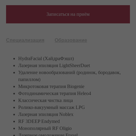
Записаться на приём
Специализация
Образование
HydraFacial (ХайдраФэшл)
Лазерная эпиляция LightSheerDuet
Удаление новообразований (родинок, бородавок,
папиллом)
Микротоковая терапия Biogenie
Фотодинамическая терапия Heleo4
Классическая чистка лица
Ролико-вакуумный массаж LPG
Лазерная эпиляция Noblex
RF 3DEEP Endymed
Монополярный RF Oligio
Лазерное омоложение Fraxel