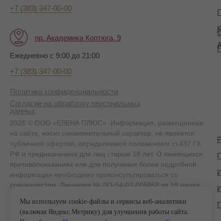
+7 (383) 347-00-00
П
К
пр. Академика Коптюга, 9
А
Ежедневно с 9:00 до 21:00
+7 (383) 347-00-00
Политика конфиденциальности
Согласие на обработку персональных
данных
2026 © ООО «ЕЛЕНА ПЛЮС». Информация, размещенная
на сайте, носит ознакомительный характер, не является
публичной офертой, определяемой положением ст.437 ГК
РФ и предназначена для лиц старше 18 лет. О имеющихся
П
противопоказаниях или для получения более подробной
информации необходимо проконсультироваться со
специалистом. Лицензия № ЛО-54-01-005858 от 19 марта
2020 г.
Мы используем cookie-файлы и сервисы веб-аналитики
(включая Яндекс.Метрику) для улучшения работы сайта.