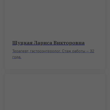
Щуцкая Лариса Викторовна
Терапевт, гастроэнтеролог. Стаж работы — 32
года.