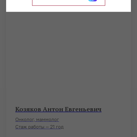
Козяков Антон Евгеньевич
Онколог, маммолог
Стаж работы — 21 год