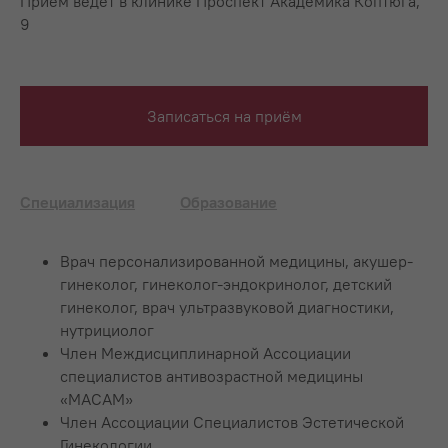
Приём ведёт в клинике Проспект Академика Коптюга,
9
Записаться на приём
Специализация
Образование
⁠Врач персонализированной медицины, акушер-
гинеколог, гинеколог-эндокринолог, детский
гинеколог, врач ультразвуковой диагностики,
нутрициолог
Член Междисциплинарной Ассоциации
специалистов антивозрастной медицины
«МАСАМ»
Член Ассоциации Специалистов Эстетической
Гинекологии.