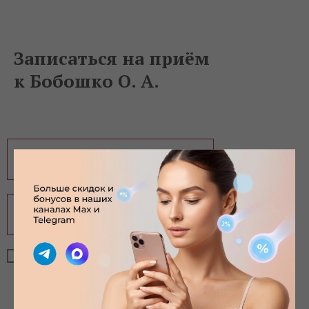
Записаться на приём
к Бобошко О. А.
Ваше имя
+7
Отправляя сообщение, я подтверждаю,
что ознакомлен и согласен с
политикой
конфиденциальности
данного сайта и даю
согласие на обработку персональных
данных
.