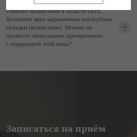
Помимо провисания в области скул,
беспокоят ярко выраженные носогубные
складки (возрастное). Можно ли
провести липосакцию одновременно
с коррекцией этой зоны?
Записаться на приём