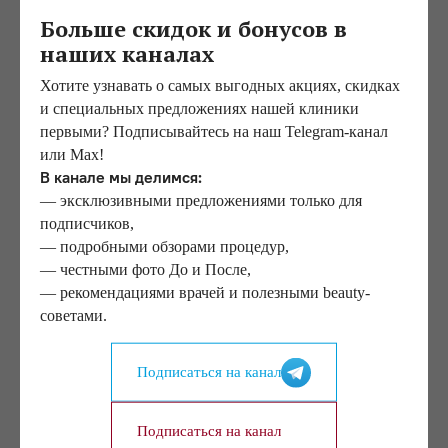
Больше скидок и бонусов в
наших каналах
Ответы на часто
Хотите узнавать о самых выгодных акциях, скидках
задаваемые вопросы
и специальных предложениях нашей клиники
первыми? Подписывайтесь на наш Telegram-канал
или Max!
Как понять, нужна ли мне липосакция
В канале мы делимся:
щек или удаление комков Биша?
— эксклюзивными предложениями только для
подписчиков,
Выбор конкретного хирургического вмешательства
— подробными обзорами процедур,
зависит от локализации жировых отложений в области
— честными фото До и После,
скул. Решение принимается индивидуально в каждом
— рекомендациями врачей и полезными beauty-
случае, во время личной консультации и осмотра у врача
советами.
нашей клиники.
Подписаться на канал
Поможет ли мне липосакция щек, если
у меня много лишнего веса?
Подписаться на канал