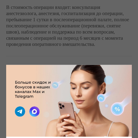
В стоимость операции входит: консультация
анестезиолога, анестезия, госпитализация до операции,
пребывание 1 сутки в послеоперационной палате, полное
послеоперационное обслуживание (перевязки, снятие
швов), наблюдение и поддержка по всем вопросам,
связанным с операцией на период 6 месяцев с момента
проведения оперативного вмешательства.
Остались вопросы
о стоимости проведения
операции, условиях или что
в неё входит, напишите нам
в мессенджер.
Напишите нам в Telegram