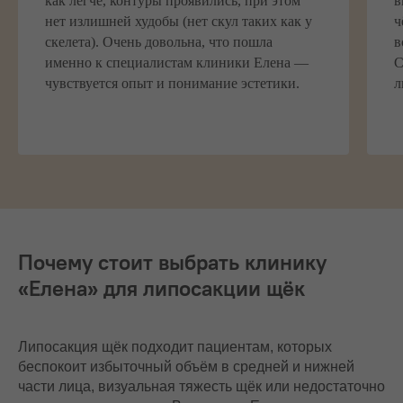
как легче, контуры проявились, при этом
в
нет излишней худобы (нет скул таких как у
ч
скелета). Очень довольна, что пошла
в
именно к специалистам клиники Елена —
С
чувствуется опыт и понимание эстетики.
л
Почему стоит выбрать клинику
«Елена» для липосакции щёк
Липосакция щёк подходит пациентам, которых
беспокоит избыточный объём в средней и нижней
части лица, визуальная тяжесть щёк или недостаточно