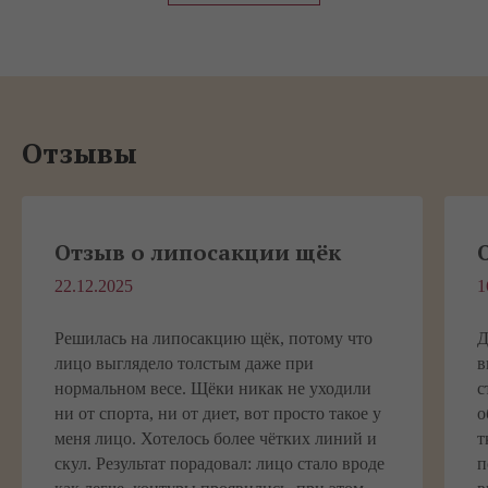
Отзывы
Отзыв о липосакции щёк
22.12.2025
1
Решилась на липосакцию щёк, потому что
Д
лицо выглядело толстым даже при
в
нормальном весе. Щёки никак не уходили
с
ни от спорта, ни от диет, вот просто такое у
о
меня лицо. Хотелось более чётких линий и
т
скул. Результат порадовал: лицо стало вроде
п