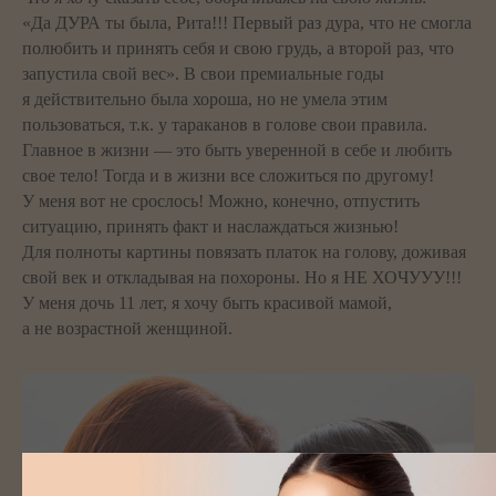
«Да ДУРА ты была, Рита!!! Первый раз дура, что не смогла
полюбить и принять себя и свою грудь, а второй раз, что
запустила свой вес». В свои премиальные годы
я действительно была хороша, но не умела этим
пользоваться, т.к. у тараканов в голове свои правила.
Главное в жизни — это быть уверенной в себе и любить
свое тело! Тогда и в жизни все сложиться по другому!
У меня вот не срослось! Можно, конечно, отпустить
ситуацию, принять факт и наслаждаться жизнью!
Для полноты картины повязать платок на голову, доживая
свой век и откладывая на похороны. Но я НЕ ХОЧУУУ!!!
У меня дочь 11 лет, я хочу быть красивой мамой,
а не возрастной женщиной.