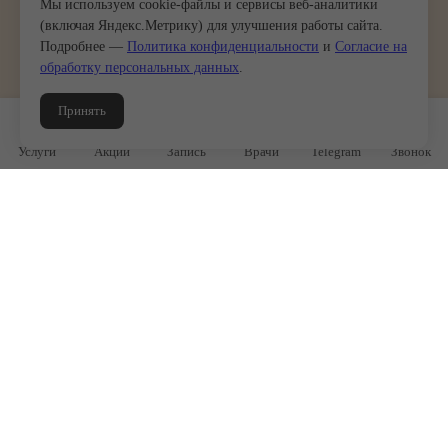
Мы используем cookie-файлы и сервисы веб-аналитики
(включая Яндекс.Метрику) для улучшения работы сайта.
Подробнее —
Политика конфиденциальности
и
Согласие на
обработку персональных данных
.
Принять
Услуги
Акции
Запись
Врачи
Telegram
Звонок