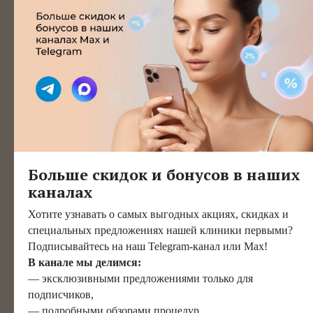
У меня дочь 11 лет, я хочу
Больше скидок и бонусов в наших
быть красивой мамой,
каналах
а не возрастной женщиной.
Хотите узнавать о самых выгодных акциях, скидках и
Поэтому я решилась
специальных предложениях нашей клиники первыми?
на редукционную
Подписывайтесь на наш Telegram-канал или Max!
маммопластику в клинике
В канале мы делимся:
— эксклюзивными предложениями только для
«ЕЛЕНА».
подписчиков,
— подробными обзорами процедур,