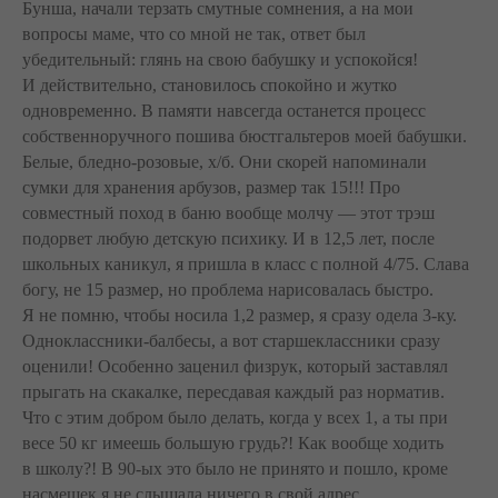
Бунша, начали терзать смутные сомнения, а на мои
вопросы маме, что со мной не так, ответ был
убедительный: глянь на свою бабушку и успокойся!
И действительно, становилось спокойно и жутко
одновременно. В памяти навсегда останется процесс
собственноручного пошива бюстгальтеров моей бабушки.
Белые, бледно-розовые, х/б. Они скорей напоминали
сумки для хранения арбузов, размер так 15!!! Про
совместный поход в баню вообще молчу — этот трэш
подорвет любую детскую психику. И в 12,5 лет, после
школьных каникул, я пришла в класс с полной 4/75. Слава
богу, не 15 размер, но проблема нарисовалась быстро.
Я не помню, чтобы носила 1,2 размер, я сразу одела 3-ку.
Одноклассники-балбесы, а вот старшеклассники сразу
оценили! Особенно заценил физрук, который заставлял
прыгать на скакалке, пересдавая каждый раз норматив.
Что с этим добром было делать, когда у всех 1, а ты при
весе 50 кг имеешь большую грудь?! Как вообще ходить
в школу?! В 90-ых это было не принято и пошло, кроме
насмешек я не слышала ничего в свой адрес.