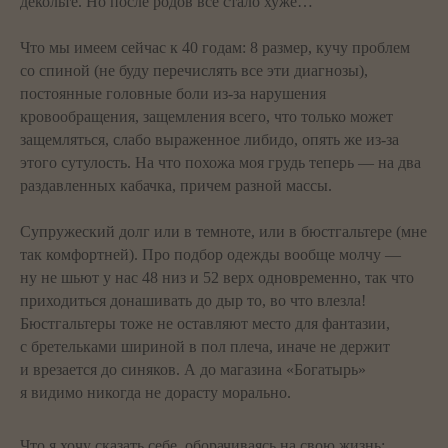
декольте. Но после родов все стало хуже…
Что мы имеем сейчас к 40 годам: 8 размер, кучу проблем
со спиной (не буду перечислять все эти диагнозы),
постоянные головные боли из-за нарушения
кровообращения, защемления всего, что только может
защемляться, слабо выраженное либидо, опять же из-за
этого сутулость. На что похожа моя грудь теперь — на два
раздавленных кабачка, причем разной массы.
Супружеский долг или в темноте, или в бюстгальтере (мне
так комфортней). Про подбор одежды вообще молчу —
ну не шьют у нас 48 низ и 52 верх одновременно, так что
приходиться донашивать до дыр то, во что влезла!
Бюстгальтеры тоже не оставляют место для фантазии,
с бретельками шириной в пол плеча, иначе не держит
и врезается до синяков. А до магазина «Богатырь»
я видимо никогда не дорасту морально.
Что я хочу сказать себе, оборачиваясь на свою жизнь: