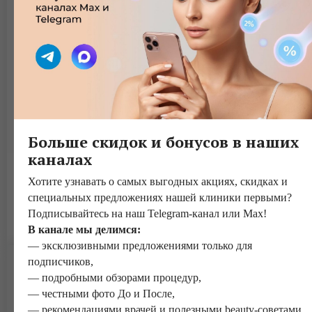
Больше скидок и бонусов в наших
каналах
Едемская Наталья Андреевна
Хотите узнавать о самых выгодных акциях, скидках и
специальных предложениях нашей клиники первыми?
Должность: врач косметолог, дерматовенеролог. Стаж
Подписывайтесь на наш Telegram-канал или Max!
работы — 19 лет.
В канале мы делимся:
— эксклюзивными предложениями только для
подписчиков,
— подробными обзорами процедур,
— честными фото До и После,
— рекомендациями врачей и полезными beauty-советами.