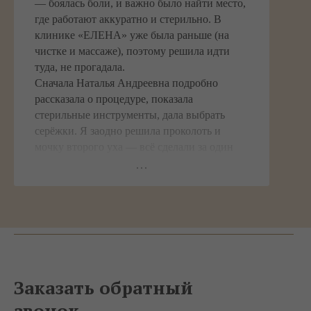
— боялась боли, и важно было найти место,
где работают аккуратно и стерильно. В
клинике «ЕЛЕНА» уже была раньше (на
чистке и массаже), поэтому решила идти
туда, не прогадала.
Сначала Наталья Андреевна подробно
рассказала о процедуре, показала
стерильные инструменты, дала выбрать
серёжки. Я заодно решила проколоть и
мочку второго уха — всё сделали за один
раз. Хрящ — совсем не страшно, укол
почувствовался, но быстро прошёл, а мочка
вообще как комарик укусил.
Понравилось, что специалист не просто
прокалывает, а объясняет, как будет
заживать, как ухаживать, на что обратить
внимание. Дали памятку с рекомендациями
и антисептик. Прошло уже две недели —
Заказать обратный
всё заживает отлично, нет покраснений и
звонок
боли. Серёжки красивые, медицинские,