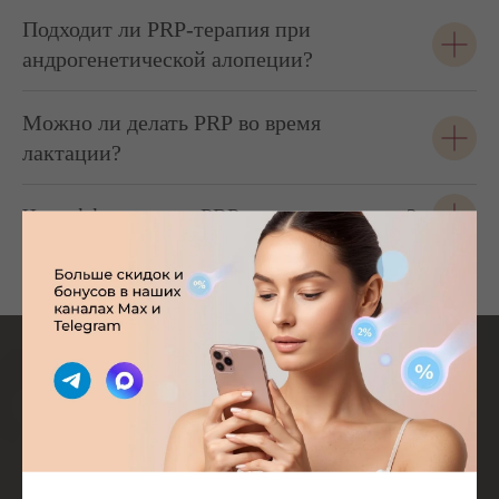
Подходит ли PRP-терапия при
андрогенетической алопеции?
Можно ли делать PRP во время
лактации?
Что эффективнее: PRP или мезотерапия?