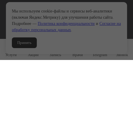
Мы используем cookie-файлы и сервисы веб-аналитики
(включая Яндекс.Метрику) для улучшения работы сайта.
Подробнее —
Политика конфиденциальности
и
Согласие на
обработку персональных данных
.
Принять
Услуги
Акции
Запись
Врачи
Telegram
Звонок