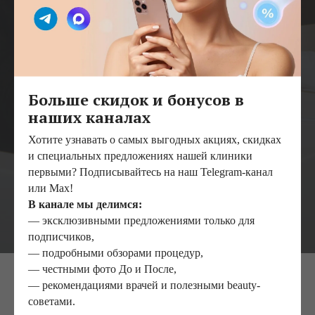
+7
Отправляя сообщение, я подтверждаю, что ознакомлен и согласен
с
политикой конфиденциальности
данного сайта и даю
согласие на
Больше скидок и бонусов в
обработку персональных данных
.
наших каналах
Записаться
Хотите узнавать о самых выгодных акциях, скидках
и специальных предложениях нашей клиники
первыми? Подписывайтесь на наш Telegram-канал
или Max!
В канале мы делимся:
— эксклюзивными предложениями только для
подписчиков,
— подробными обзорами процедур,
— честными фото До и После,
— рекомендациями врачей и полезными beauty-
Данную процедуру
советами.