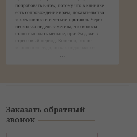
попробовать iGrow, потому что в клинике
есть сопровождение врача, доказательства
эффективности и четкий протокол. Через
несколько недель заметила, что волосы
стали выпадать меньше, причём даже в
стрессовый период. Конечно, это не
мгновенное чудо, но как поддержка и
стимуляция — метод хорош. Особенно
рекомендую тем, у кого начальные стадии
проблем, и кто хочет начать с чего-то
щадящего.
Заказать обратный
звонок