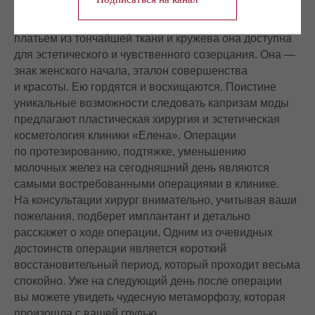
Современная мода обнажила грудь. Под новогодним
платьем из тончайшей ткани и кружева она доступна
для эстетического и чувственного созерцания. Она —
знак женского начала, эталон совершенства
и красоты. Ею гордятся и восхищаются. Поистине
уникальные возможности следовать капризам моды
предлагают пластическая хирургия и эстетическая
косметология клиники «Елена». Операции
по протезированию, подтяжке, уменьшению
молочных желез на сегодняшний день являются
самыми востребованными операциями в клинике.
На консультации хирург внимательно, учитывая ваши
пожелания, подберет имплантант и детально
расскажет о ходе операции. Одним из очевидных
достоинств операции является короткий
восстановительный период, который проходит весьма
спокойно. Уже на следующий день после операции
вы можете увидеть чудесную метаморфозу, которая
произошла с вашей грудью.