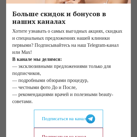
липосакция. На сегодняшний день только в клинике
Больше скидок и бонусов в
«Елена» представлен немецкий ультразвуковой
наших каналах
прибор третьего поколения для проведения
липосакции фирмы Soring. Это один из самых
Хотите узнавать о самых выгодных акциях, скидках
совершенных приборов из существующих
и специальных предложениях нашей клиники
на сегодняшний день. Он обладает целым рядом
первыми? Подписывайтесь на наш Telegram-канал
функций, которые в ряде случаев позволяют
или Max!
оперировать под местной анестезией. Существует
В канале мы делимся:
одна важная особенность ультразвуковой
— эксклюзивными предложениями только для
липосакции, именно этот метод обладает
подписчиков,
выраженным эффектом «подтяжки кожи», оставляя
— подробными обзорами процедур,
поверхность обрабатываемого участка идеально
— честными фото До и После,
ровной. Поэтому хирурги рекомендуют
— рекомендациями врачей и полезными beauty-
ультразвуковую липосакцию при удалении избытка
советами.
подкожных жировых отложений на любом участке
тела. Послеоперационное пребывание в стационаре
ограничивается одним днем, а жизненная активность
Подписаться на канал
восстанавливается в течение первых двух дней после
операции.
Подписаться на канал