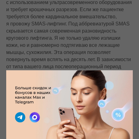
с использованием ультрасовременного оборудования
и требует крошечных разрезов. Если же пациентке
требуется более кардинальное вмешательство,
я провожу SMAS-лифтинг. Под аббревиатурой SMAS
скрывается самая современная разновидность
кругового лифтинга. Я не только удаляю излишки
кожи, но и равномерно подтягиваю все лежащие
мышцы, сухожилия. Эта операция позволяет
повернуть время вспять на десять лет. В зависимости
от типа вашего лица послеоперационный период
длится от 2-х недель до 1,5 месяцев. После SMAS-
лифтинга я назначаю курс физиотерапевтических
процедур, которые сокращают послеоперационный
период и помогают мне получить блестящий
результат.
Е. А. Рожкова, врач высшей категории, директор
клиники «Елена»:
Кардинально изменить формы вашего тела раз
и навсегда и без особых усилий может только