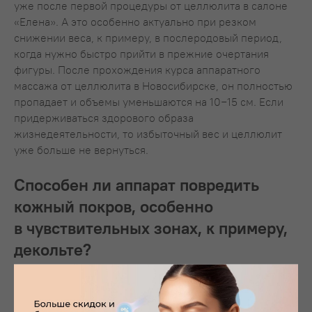
уже после первой процедуры от целлюлита в салоне
«Елена». А это особенно актуально при резком
снижении веса, к примеру, в послеродовый период,
когда нужно быстро прийти в прежние очертания
фигуры. После прохождения курса аппаратного
массажа от целлюлита в Новосибирске, он полностью
пропадает и объемы уменьшаются на 10−15 см. Если
придерживаться здорового образа
жизнедеятельности, то избыточный вес и целлюлит
уже больше не вернуться.
Способен ли аппарат повредить
кожный покров, особенно
в чувствительных зонах, к примеру,
декольте?
Силу воздействия силиконовых сфер можно
запрограммировать в зависимости от области
соприкосновения с кожей. Так как аппарат