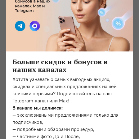
разрабатывался с участием флебологов, то его
действие на кожный покров достаточно аккуратное
и в основном без противопоказаний. Следовательно,
его можно применять при отечности, застойных
явлениях вен, а также при изменениях эластичности
кожи.
Поможет ли процедура при
Больше скидок и бонусов в
фиброзном целлюлите?
наших каналах
Целлюлитные проявления могут формироваться
в независимости от веса, чаще всего в области бедер.
Хотите узнавать о самых выгодных акциях,
«Апельсиновую корку» нельзя убрать, прибегая
скидках и специальных предложениях нашей
к диетическому питанию или физическим нагрузкам.
клиники первыми? Подписывайтесь на наш
Но, использование аппаратного массажа дает
Telegram-канал или Max!
выраженный эффект вне зависимости от стадии
В канале мы делимся:
целлюлитных проявлений, в том числе и при
— эксклюзивными предложениями только для
фиброзных.
подписчиков,
— подробными обзорами процедур,
Длительность процедур
— честными фото До и После,