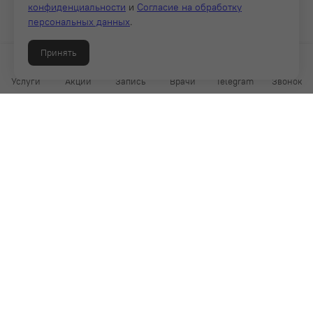
конфиденциальности
и
Согласие на обработку
персональных данных
.
Принять
Услуги
Акции
Запись
Врачи
Telegram
Звонок
4.9