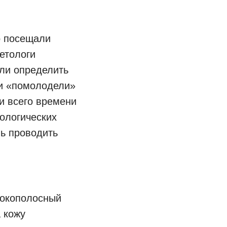
о посещали
етологи
али определить
ки «помолодели»
и всего времени
ологических
ь проводить
рокополосный
 кожу