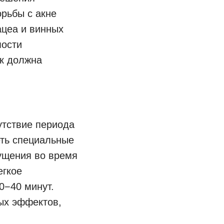
орьбы с акне
ацеа и винных
мости
ок должна
утствие периода
еть специальные
щущения во время
егкое
0−40 минут.
ных эффектов,