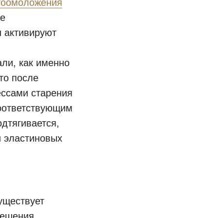
оомоложения
ые
и активируют
ли, как именно
то после
ессами старения
соответствующим
дтягивается,
и эластиновых
уществует
решения