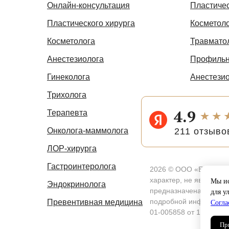
Онлайн-консультация
Пластичес
Пластического хирурга
Косметол
Косметолога
Травмато
Анестезиолога
Профильн
Гинеколога
Анестези
Трихолога
4.9
Терапевта
211 отзыво
Онколога-маммолога
ЛОР-хирурга
Гастроинтеролога
2026 © ООО «ЕЛЕНА ПЛ
характер, не является
Мы ис
Эндокринолога
предназначена для лиц
для у
подробной информации
Превентивная медицина
Согла
01-005858 от 19 марта 
Пр