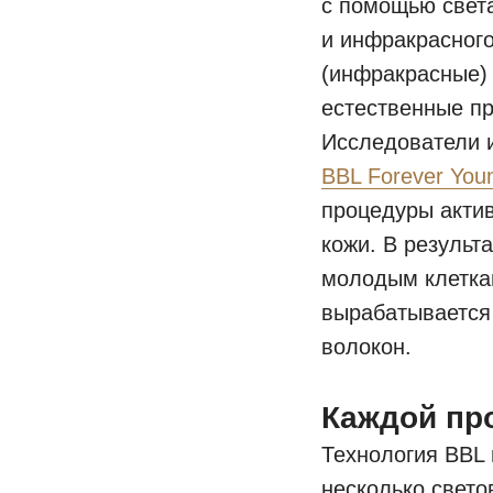
с помощью света
и инфракрасног
(инфракрасные) 
естественные п
Исследователи и
BBL Forever You
процедуры актив
кожи. В результ
молодым клеткам
вырабатывается
волокон.
Каждой пр
Технология BBL 
несколько свето