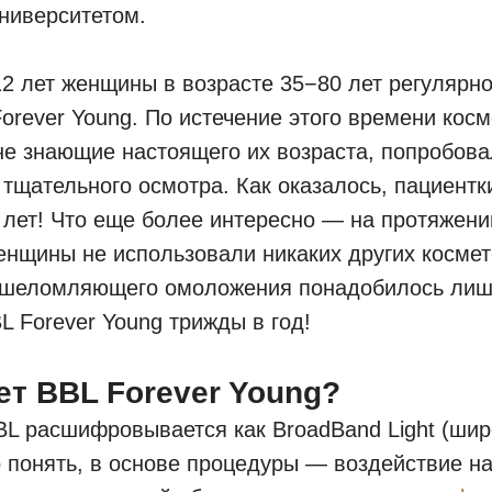
ниверситетом.
2 лет женщины в возрасте 35−80 лет регулярн
orever Young. По истечение этого времени косм
не знающие настоящего их возраста, попробов
е тщательного осмотра. Как оказалось, пациент
 лет! Что еще более интересно — на протяжени
нщины не использовали никаких других космет
ошеломляющего омоложения понадобилось лиш
 Forever Young трижды в год!
ет BBL Forever Young?
BL расшифровывается как BroadBand Light (ши
о понять, в основе процедуры — воздействие на