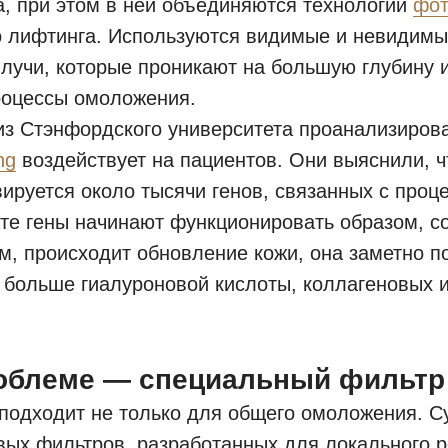
, при этом в ней объединяются технологии
фот
о лифтинга. Используются видимые и невидим
лучи, которые проникают на большую глубину 
роцессы омоложения.
з Стэнфордского университета проанализирова
ng
воздействует на пациентов. Они выяснили, ч
ируется около тысячи генов, связанных с проц
ате гены начинают функционировать образом, 
, происходит обновление кожи, она заметно по
 больше гиалуроновой кислоты, коллагеновых 
облеме — специальный фильтр
подходит не только для общего омоложения. С
вых фильтров, разработанных для локального 