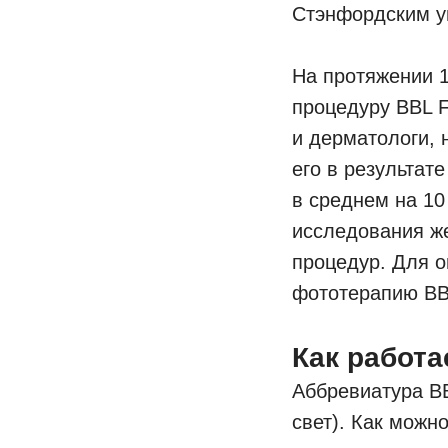
Стэнфордским у
На протяжении 1
процедуру BBL F
и дерматологи, 
его в результат
в среднем на 10
исследования же
процедур. Для 
фототерапию BBL
Как работа
Аббревиатура B
свет). Как можн