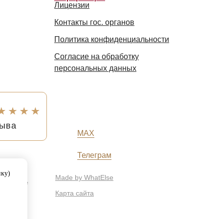
Лицензии
Контакты гос. органов
Политика конфиденциальности
Согласие на обработку
персональных данных
зыва
MAX
Телеграм
ный
ику)
Made by WhatElse
ия более
 ЛО-54-
Карта сайта