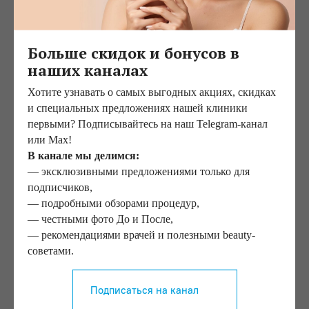
лица
возможность вернуться к привычным делам без
длительного восстановления.
Больше скидок и бонусов в
наших каналах
Процедура хорошо подходит тем, кто хочет быстро
освежить кожу перед важным событием или включить
Хотите узнавать о самых выгодных акциях, скидках
лазерное омоложение в регулярную программу ухода.
и специальных предложениях нашей клиники
первыми? Подписывайтесь на наш Telegram-канал
или Max!
В канале мы делимся:
— эксклюзивными предложениями только для
подписчиков,
— подробными обзорами процедур,
— честными фото До и После,
— рекомендациями врачей и полезными beauty-
4.9
советами.
211 отзывов
Подписаться на канал
4.8