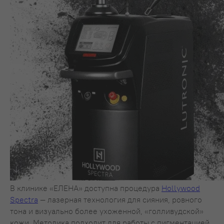
В клинике «ЕЛЕНА» доступна процедура
Hollywood
Spectra
— лазерная технология для сияния, ровного
тона и визуально более ухоженной, «голливудской»
кожи. Методика подходит для работы с пигментацией,