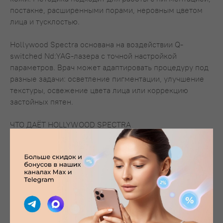
постакне, расширенными порами, неровным цветом
лица и тусклостью.
Hollywood Spectra основана на воздействии Q-
switched Nd:YAG-лазера с точной настройкой
параметров. Врач может адаптировать процедуру под
разные задачи: осветление пигментации, улучшение
текстуры, освежение цвета лица или коррекцию
застойных пятен.
ЧТО ДАЁТ HOLLYWOOD SPECTRA
более ровный и свежий тон кожи
уменьшение выраженности пигментации
осветление следов постакне и застойных пятен
визуальное сужение пор
улучшение микрорельефа
эффект чистого, ухоженного и «отдохнувшего»