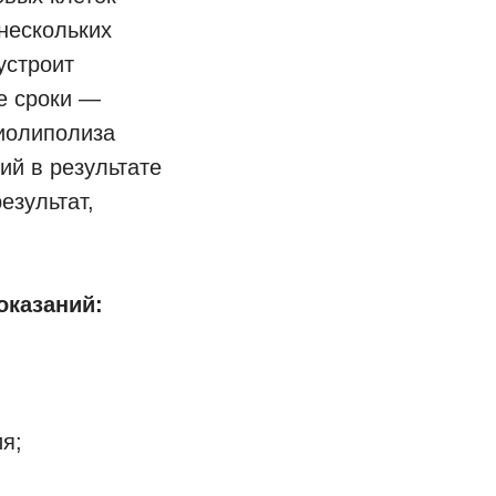
нескольких
устроит
е сроки —
риолиполиза
ий в результате
езультат,
оказаний:
я;