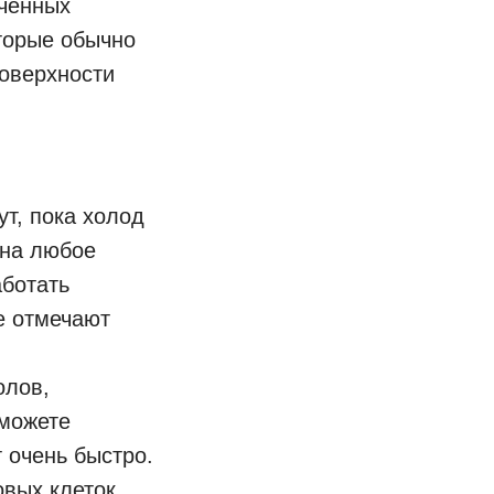
аченных
оторые обычно
оверхности
т, пока холод
 на любое
аботать
е отмечают
олов,
 можете
 очень быстро.
овых клеток