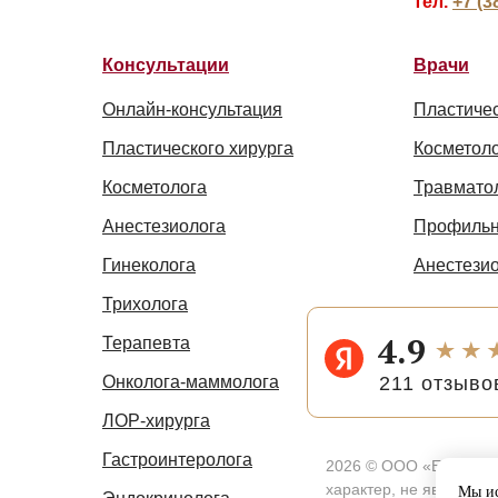
тел.
+7 (3
Консультации
Врачи
Онлайн-консультация
Пластичес
Пластического хирурга
Косметол
Косметолога
Травмато
Анестезиолога
Профильн
Гинеколога
Анестези
Трихолога
4.9
Терапевта
211 отзыво
Онколога-маммолога
ЛОР-хирурга
Гастроинтеролога
2026 © ООО «ЕЛЕНА ПЛ
характер, не является
Мы ис