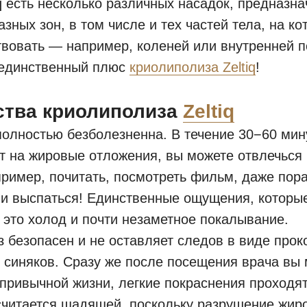
iq есть несколько различных насадок, предназн
азных зон, в том числе и тех частей тела, на к
твовать — например, коленей или внутренней п
е единственный плюс
криолиполиза Zeltiq
!
тва криолиполиза
Zeltiq
олностью безболезненна. В течение 30−60 мину
т на жировые отложения, вы можете отвлечься
пример, почитать, посмотреть фильм, даже пор
и выспаться! Единственные ощущения, которы
это холод и почти незаметное покалывание.
 безопасен и не оставляет следов в виде прок
 синяков. Сразу же после посещения врача вы
 привычной жизни, легкие покраснения проходят
читается щадящей, поскольку разрушение жир