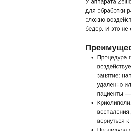
У аппарата Zelt
для обработки р
сложно воздейс
бедер. И это н
Преимущес
Процедура п
воздействуе
занятие: на
удаленно ил
пациенты — 
Криолиполиз
воспаления,
вернуться к
Процедура с