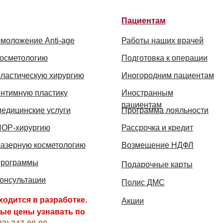
Пациентам
моложение Anti-age
Работы наших врачей
косметологию
Подготовка к операции
пластическую хирургию
Иногородним пациентам
интимную пластику
Иностранным
пациентам
едицинские услуги
Программа лояльности
ЛОР-хирургию
Рассрочка и кредит
лазерную косметологию
Возмещение НДФЛ
программы
Подарочные карты
онсультации
Полис ДМС
ходится в разработке.
Акции
ые цены узнавать по