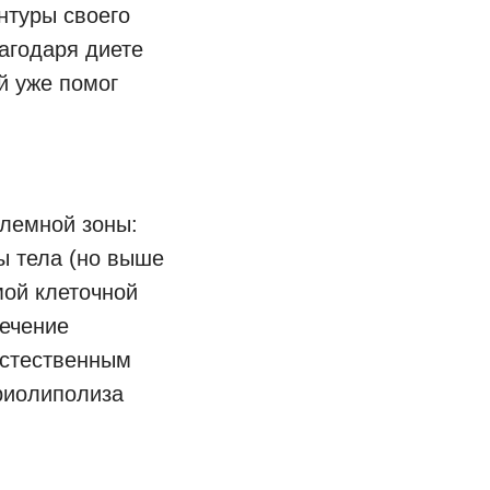
нтуры своего
лагодаря диете
й уже помог
лемной зоны:
ы тела (но выше
мой клеточной
течение
естественным
криолиполиза