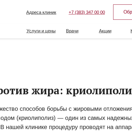
Обр
Адреса клиник
+7 (383) 347 00 00
Услуги и цены
Врачи
Акции
ротив жира: криолиполиз
жество способов борьбы с жировыми отложени
лодом (криолиполиз) — один из самых надежны
В нашей клинике процедуру проводят на аппарат