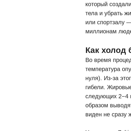
который создали
тела и убрать ж
или спортзалу —
миллионам люде
Как холод 
Во время проце
температура опу
нуля). Из-за эт
гибели. Жировые
следующих 2−4 
образом выводят
виден не сразу 