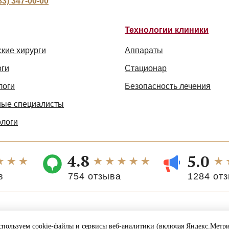
83) 347-00-00
Технологии клиники
кие хирурги
Аппараты
оги
Стационар
логи
Безопасность лечения
ые специалисты
ологи
4.8
5.0
в
754 отзыва
1284 от
ЮС». Информация, размещенная на сайте, носит ознакомитель
 публичной офертой, определяемой положением ст.437 ГК РФ и
пользуем cookie-файлы и сервисы веб-аналитики (включая Яндекс.Метр