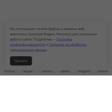
Мы используем cookie-файлы и сервисы веб-
аналитики (включая Яндекс.Метрику) для улучшения
работы сайта. Подробнее —
Политика
конфиденциальности
и
Согласие на обработку
персональных данных
.
Принять
Услуги
Акции
Запись
Врачи
Telegram
Звонок