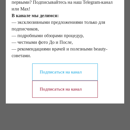
первыми? Подписывайтесь на наш Telegram-канал
ваши индивидуальные особенности. «Препарат»
или Max!
создается из вашей собственной крови, большую роль
В канале мы делимся:
играет концентрация тромбоцитов. Врач-косметолог
— эксклюзивными предложениями только для
может порекомендовать сдать общий анализ крови
подписчиков,
перед клеточным омоложением. Таким образом он
— подробными обзорами процедур,
сможет оценить перспективность использования
— честными фото До и После,
именно этой методики.
— рекомендациями врачей и полезными beauty-
советами.
Клиника Елена
Подписаться на канал
2023-01-31 14:46
Подписаться на канал