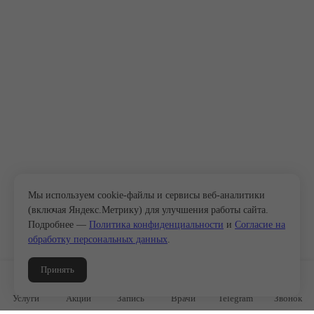
Мы используем cookie-файлы и сервисы веб-аналитики
(включая Яндекс.Метрику) для улучшения работы сайта.
Подробнее —
Политика конфиденциальности
и
Согласие на
обработку персональных данных
.
Принять
Услуги
Акции
Запись
Врачи
Telegram
Звонок