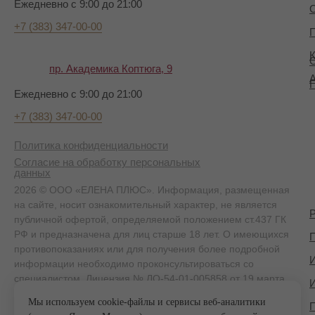
Ежедневно с 9:00 до 21:00
+7 (383) 347-00-00
П
К
пр. Академика Коптюга, 9
А
Ежедневно с 9:00 до 21:00
+7 (383) 347-00-00
Политика конфиденциальности
Согласие на обработку персональных
данных
2026 © ООО «ЕЛЕНА ПЛЮС». Информация, размещенная
на сайте, носит ознакомительный характер, не является
публичной офертой, определяемой положением ст.437 ГК
РФ и предназначена для лиц старше 18 лет. О имеющихся
П
противопоказаниях или для получения более подробной
информации необходимо проконсультироваться со
специалистом. Лицензия № ЛО-54-01-005858 от 19 марта
2020 г.
Мы используем cookie-файлы и сервисы веб-аналитики