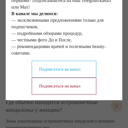
первыми? Подписывайтесь на наш Telegram-канал
бассейна, бани и купания в открытых водоемах.
или Max!
Откажитесь от занятий спортом и тяжелых
В канале мы делимся:
физических нагрузок.
— эксклюзивными предложениями только для
Воздержитесь от сексуальных контактов до полного
подписчиков,
восстановления кожи.
— подробными обзорами процедур,
— честными фото До и После,
— рекомендациями врачей и полезными beauty-
советами.
Ответы на часто
Подписаться на канал
задаваемые вопросы
Подписаться на канал
Где обычно находятся остроконечные
кондиломы у женщин?
Зоны локализации остроконечных кондилом у женщин
преимущественно это: