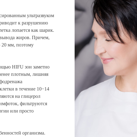
сированным ультразвуком
приводит к разрушению
етка лопается как шарик.
 вывода жиров. Причем,
 20 мм, поэтому
ощью HIFU зон заметно
 менее плотным, лишняя
мфодренажа
летки в течение 10−14
ляются на глицерол
имфоток, фильтруются
ргии или просто
бенностей организма.