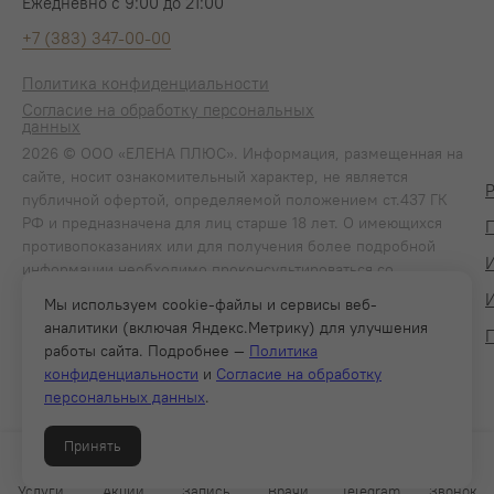
Ежедневно с 9:00 до 21:00
+7 (383) 347-00-00
Политика конфиденциальности
Согласие на обработку персональных
данных
2026 © ООО «ЕЛЕНА ПЛЮС». Информация, размещенная на
сайте, носит ознакомительный характер, не является
публичной офертой, определяемой положением ст.437 ГК
РФ и предназначена для лиц старше 18 лет. О имеющихся
П
противопоказаниях или для получения более подробной
информации необходимо проконсультироваться со
специалистом. Лицензия № ЛО-54-01-005858 от 19 марта
Мы используем cookie-файлы и сервисы веб-
2020 г.
аналитики (включая Яндекс.Метрику) для улучшения
работы сайта. Подробнее —
Политика
конфиденциальности
и
Согласие на обработку
персональных данных
.
Карта сайта
Принять
Made by WhatElse
Услуги
Акции
Запись
Врачи
Telegram
Звонок