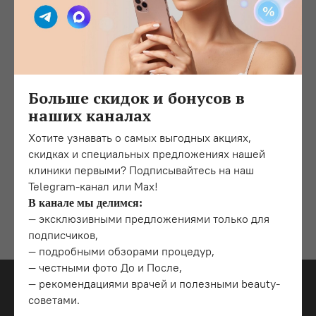
Чем выгодней Check Up?
Это комплексная программа, включающая пакет услуг,
каждая из указанных процедур по отдельности выйдет
дороже.
Больше скидок и бонусов в
наших каналах
Что нужно делать, чтобы подготовиться к
Хотите узнавать о самых выгодных акциях,
процедуре?
скидках и специальных предложениях нашей
клиники первыми? Подписывайтесь на наш
Telegram-канал или Max!
Я провел обследование, что дальше?
В канале мы делимся:
— эксклюзивными предложениями только для
подписчиков,
— подробными обзорами процедур,
— честными фото До и После,
— рекомендациями врачей и полезными beauty-
советами.