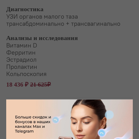
Диагностика
УЗИ органов малого таза
трансабдоминально + трансвагинально
Анализы и исследования
Витамин D
Ферритин
Эстрадиол
Пролактин
Кольпоскопия
18 436 ₽
21 625₽
Ответы на часто
задаваемые вопросы