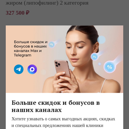
жиром (липофилинг) 2 категория
327 500 ₽
Аугментационная маммопластика через
подмышечный доступ с применением
эндопротеза, расположенного подмышечно 1
категория
429 000 ₽
Аугментационная маммопластика через
подмышечный доступ с применением
эндопротеза, расположенного подмышечно 2
Больше скидок и бонусов в
категория
наших каналах
474 000 ₽
Хотите узнавать о самых выгодных акциях, скидках
и специальных предложениях нашей клиники