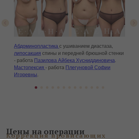
Абдоминопластика
с ушиванием диастаза,
липосакция
спины и передней брюшной стенки
- работа
Пазилова Айбека Хусниддиновича
.
Мастопексия
- работа
Плегуновой Софии
Игоревны
.
Цены на операции
Коррекция провисающих