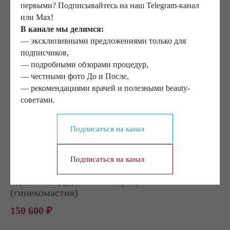
первыми? Подписывайтесь на наш Telegram-канал
Уменьшение молочной железы при
или Max!
асимметрии
В канале мы делимся:
236 500 ₽
— эксклюзивными предложениями только для
подписчиков,
— подробными обзорами процедур,
Устранение смещения имплантатов
— честными фото До и После,
— рекомендациями врачей и полезными beauty-
192 500 ₽
советами.
Удаление имплантатов
Подписаться на канал
168 900 ₽
Подписаться на канал
Удаление грудных желез у мужчин
(гинекомастия)
150 600 ₽